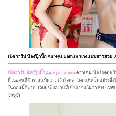
เปิดวาร์ป น้องปุ๊กปิ๊ก Aareya Laman นางแบบสาวสวย เซ็
เปิดวาร์ป น้องปุ๊กปิ๊ก
Aareya Laman
ดาวเด่นเน็ตไอดอล 
ตี้ เธอคนนี้มีกระแส มีความเร้าใจและโดดเด่นเป็นอย่างยิ
ในตอนนี้ดีมาก แถมยังมีผลงานที่เข้าตาจนในต่างประเทศเร
ปัจจุบัน