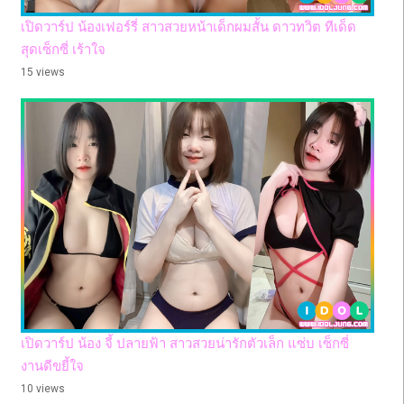
เปิดวาร์ป น้องเฟอร์รี่ สาวสวยหน้าเด็กผมสั้น ดาวทวิต ทีเด็ด
สุดเซ็กซี่ เร้าใจ
15 views
เปิดวาร์ป น้อง จี้ ปลายฟ้า สาวสวยน่ารักตัวเล็ก แซ่บ เซ็กซี่
งานดีขยี้ใจ
10 views