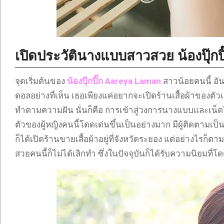
เปิดประวัตินางแบบสาวสวย น้องปุ๊กป
จุดเริ่มต้นของ
น้องปุ๊กปิ๊ก
Aareya Laman
สาวน้อยคนนี้ อัน
ดอลอย่างที่เห็น เธอเพียงแค่อยากจะเปิดร้านเสื้อผ้าของตัวเ
ทำตามความฝัน นั่นก็คือ การเข้าสู่วงการนางแบบและเน็ต
ตัวของผู้หญิงคนนี้โดดเด่นขึ้นเป็นอย่างมาก มีผู้ติดต
ก็ได้เปิดร้านขายเสื้อผ้าอยู่ที่จังหวัดระยอง แต่อย่าง
สวยคนนี้ก็ไม่ได้เลิกทำ ซึ่งในปัจจุบันก็ได้รับความนิยมที