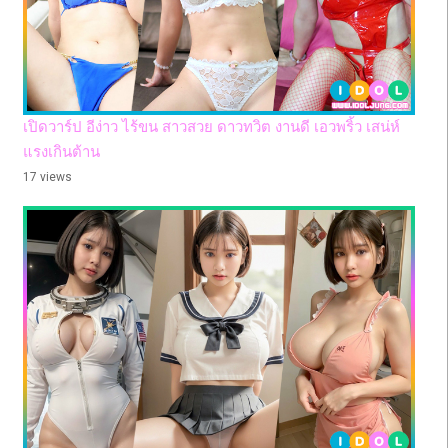
เปิดวาร์ป อีง่าว ไร้ขน สาวสวย ดาวทวิต งานดี เอวพริ้ว เสน่ห์
แรงเกินต้าน
17 views