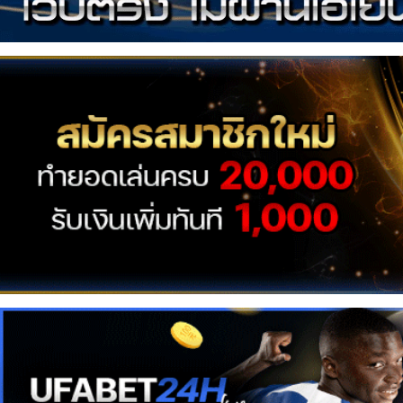
เซ็กซี่
สาว
ติ๊ก
ต็อก
ดาว
ทวิ
ต
เตอร์
ONLYFANS