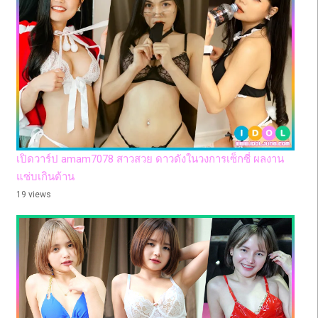
เปิดวาร์ป amam7078 สาวสวย ดาวดังในวงการเซ็กซี่ ผลงาน
แซ่บเกินต้าน
19 views