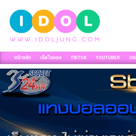
Skip
to
content
วาร์
หน้าหลัก
เน็ตไอดอล
TIKTOK
YOUTUBER
ON
ป
Primary
Navigation
สาว
Menu
สวย
เน็ต
ไอ
ดอล
สาว