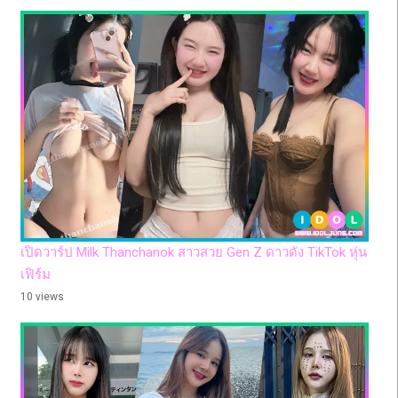
เปิดวาร์ป Milk Thanchanok สาวสวย Gen Z ดาวดัง TikTok หุ่น
เฟิร์ม
10 views