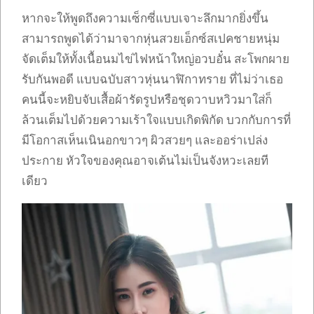
หากจะให้พูดถึงความเซ็กซี่แบบเจาะลึกมากยิ่งขึ้น
สามารถพูดได้ว่ามาจากหุ่นสวยเอ็กซ์สเปคชายหนุ่ม
จัดเต็มให้ทั้งเนื้อนมไข่ไฟหน้าใหญ่อวบอั๋น สะโพกผาย
รับกันพอดี แบบฉบับสาวหุ่นนาฬิกาทราย ที่ไม่ว่าเธอ
คนนี้จะหยิบจับเสื้อผ้ารัดรูปหรือชุดวาบหวิวมาใส่ก็
ล้วนเต็มไปด้วยความเร้าใจแบบเกิดพิกัด บวกกับการที่
มีโอกาสเห็นเนินอกขาวๆ ผิวสวยๆ และออร่าเปล่ง
ประกาย หัวใจของคุณอาจเต้นไม่เป็นจังหวะเลยที
เดียว