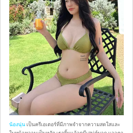
น้องนุ่น
เป็นครีเอเตอร์ที่มีภาพจำจากความสดใสและ