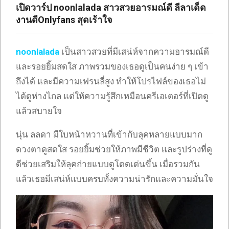
เปิดวาร์ป noonlalada สาวสวยอารมณ์ดี ลีลาเด็ด
งานดีOnlyfans สุดเร้าใจ
noonlalada
เป็นสาวสวยที่มีเสน่ห์จากความอารมณ์ดี
และรอยยิ้มสดใส ภาพรวมของเธอดูเป็นคนง่าย ๆ เข้า
ถึงได้ และมีความเฟรนลี่สูง ทำให้โปรไฟล์ของเธอไม่
ได้ดูห่างไกล แต่ให้ความรู้สึกเหมือนครีเอเตอร์ที่เปิดดู
แล้วสบายใจ
นุ่น ลลดา มีใบหน้าหวานที่เข้ากับลุคหลายแบบมาก
ดวงตาดูสดใส รอยยิ้มช่วยให้ภาพมีชีวิต และรูปร่างที่ดู
ดีช่วยเสริมให้ลุคถ่ายแบบดูโดดเด่นขึ้น เมื่อรวมกัน
แล้วเธอมีเสน่ห์แบบครบทั้งความน่ารักและความมั่นใจ