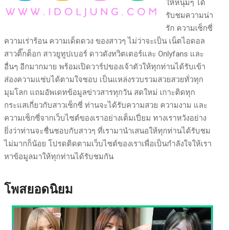
ให้หนุ่มๆ ได้
รับชมความน่า
รัก ความเซ็กซี่
ความเร่าร้อน ความเด็ดดวง ของสาวๆ ไม่ว่าจะเป็น เน็ตไอดอล
สาวติ๊กต็อก สาวยูทูปเบอร์ ดาวดังทวิตเตอร์และ Onlyfans และ
อื่นๆ อีกมากมาย พร้อมเปิดวาร์ปของเจ้าตัวให้ทุกท่านได้รับเข้า
ส่องความแซ่บได้ตามใจชอบ เป็นแหล่งรวบรวมสวยสวยทั่วทุก
มุมโลก แถมอัพเดทข้อมูลข่าวสารทุกวัน สดใหม่ เกาะติดทุก
กระแสเกี่ยวกับสาวเซ็กซี่ ท่านจะได้รับความสวย ความงาม และ
ความเซ็กซี่จากเว็บไซต์ของเราอย่างเต็มเปี่ยม ทางเราหวังอย่าง
ยิ่งว่าท่านจะชื่นชอบกับสาวๆ ที่เรามานำเสนอให้ทุกท่านได้รับชม
ไม่มากก็น้อย โปรดติดตามเว็บไซต์ของเราเพื่อเป็นกำลังใจให้เรา
หาข้อมูลมาให้ทุกท่านได้รับชมกัน
โพสยอดนิยม