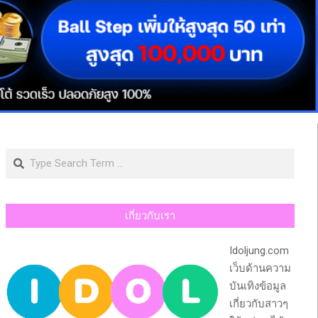
Search
เกี่ยวกับเรา
Idoljung.com
เว็บด้านความ
บันเทิงข้อมูล
เกี่ยวกับสาวๆ