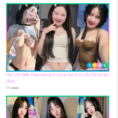
เปิดวาร์ป Milk Thanchanok สาวสวย Gen Z ดาวดัง TikTok หุ่น
เฟิร์ม
11 views