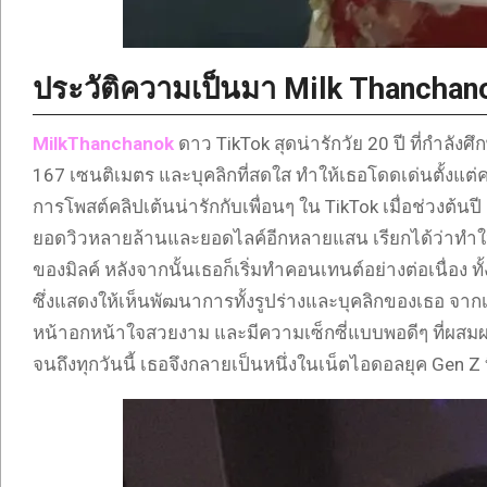
ประวัติความเป็นมา Milk Thanchan
MilkThanchanok
ดาว TikTok สุดน่ารักวัย 20 ปี ที่กำลั
167 เซนติเมตร และบุคลิกที่สดใส ทำให้เธอโดดเด่นตั้งแต่
การโพสต์คลิปเต้นน่ารักกับเพื่อนๆ ใน TikTok เมื่อช่วงต้น
ยอดวิวหลายล้านและยอดไลค์อีกหลายแสน เรียกได้ว่าทำใ
ของมิลค์ หลังจากนั้นเธอก็เริ่มทำคอนเทนต์อย่างต่อเนื่อง
ซึ่งแสดงให้เห็นพัฒนาการทั้งรูปร่างและบุคลิกของเธอ จา
หน้าอกหน้าใจสวยงาม และมีความเซ็กซี่แบบพอดีๆ ที่ผ
จนถึงทุกวันนี้ เธอจึงกลายเป็นหนึ่งในเน็ตไอดอลยุค Gen