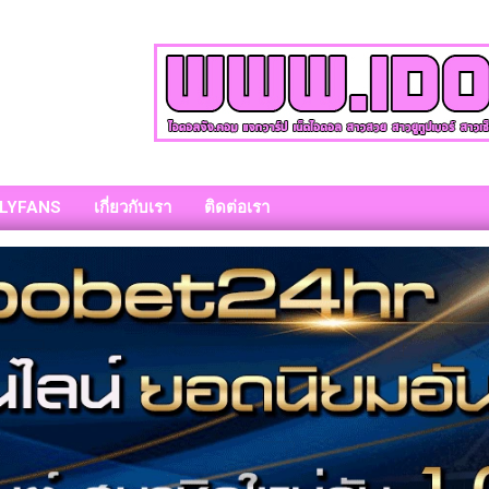
LYFANS
เกี่ยวกับเรา
ติดต่อเรา