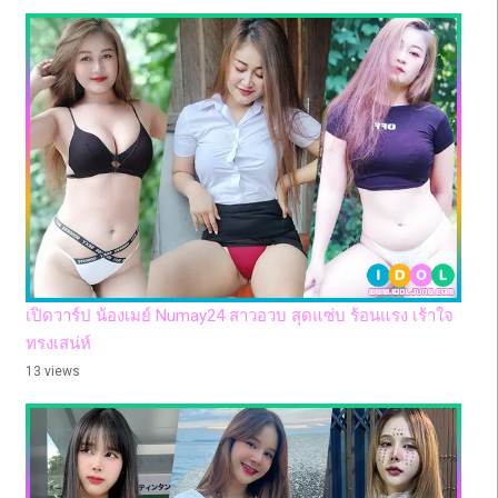
เปิดวาร์ป น้องเมย์ Numay24 สาวอวบ สุดแซ่บ ร้อนแรง เร้าใจ
ทรงเสน่ห์
13 views