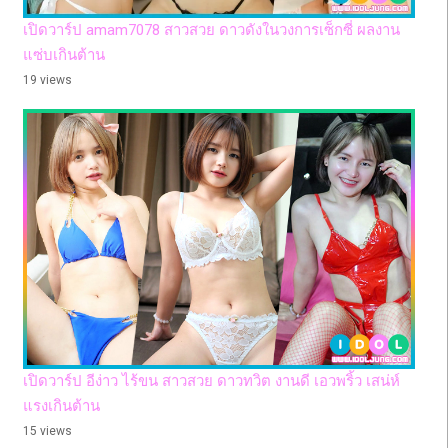
เปิดวาร์ป amam7078 สาวสวย ดาวดังในวงการเซ็กซี่ ผลงาน
แซ่บเกินต้าน
19 views
เปิดวาร์ป อีง่าว ไร้ขน สาวสวย ดาวทวิต งานดี เอวพริ้ว เสน่ห์
แรงเกินต้าน
15 views