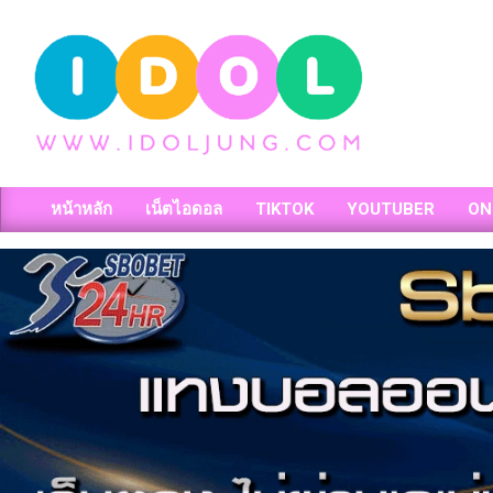
Skip
to
content
วาร์
หน้าหลัก
เน็ตไอดอล
TIKTOK
YOUTUBER
ON
ป
Primary
Navigation
สาว
Menu
สวย
เน็ต
ไอ
ดอล
สาว