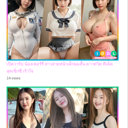
เปิดวาร์ป น้องเฟอร์รี่ สาวสวยหน้าเด็กผมสั้น ดาวทวิต ทีเด็ด
สุดเซ็กซี่ เร้าใจ
24 views