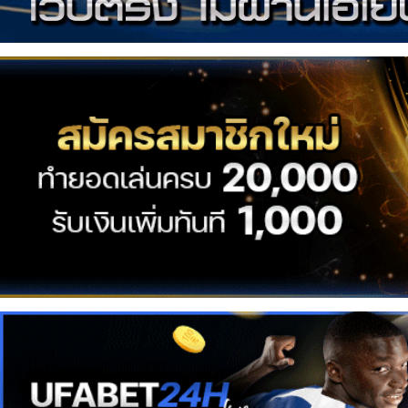
เซ็กซี่
สาว
ติ๊ก
ต็อก
ดาว
ทวิ
ต
เตอร์
ONLYFANS