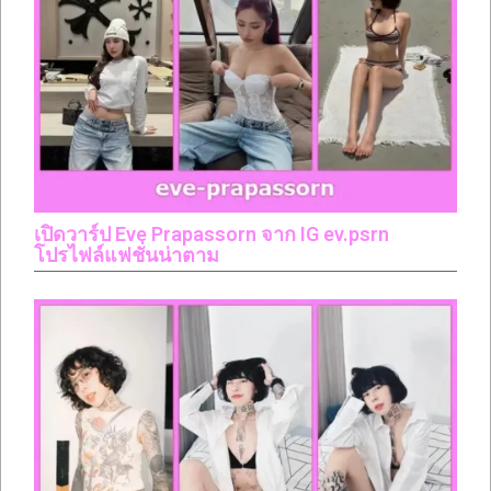
เปิดวาร์ป Eve Prapassorn จาก IG ev.psrn
โปรไฟล์แฟชั่นน่าตาม