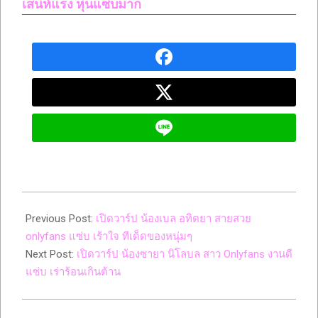
เสน่ห์แรง หุ่นแซ่บมาก
2023-
11-
Previous Post:
เปิดวาร์ป น้องเบล อทิตยา สายสวย
30
onlyfans แซ่บ เร้าใจ ทีเด็ดของหนุ่มๆ
Next Post:
เปิดวาร์ป น้องซายา นิโลบล สาว Onlyfans งานดี
แซ่บ เร่าร้อนเกินต้าน