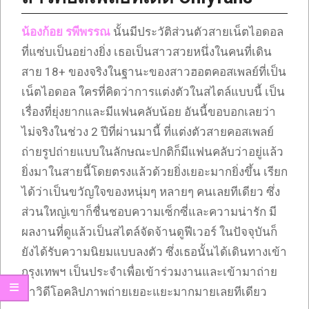
น้องก้อย รพีพรรณ
นั้นมีประวัติส่วนตัวสายเน็ตไอดอล
ที่แซ่บเป็นอย่างยิ่ง เธอเป็นสาวสวยหนึ่งในคนที่เดิน
สาย 18+ ของจริงในฐานะของสาวฮอตคอสเพลย์ที่เป็น
เน็ตไอดอล ใครที่คิดว่าการแต่งตัวในสไตล์แบบนี้ เป็น
เรื่องที่ยุ่งยากและมีแฟนคลับน้อย อันนี้ขอบอกเลยว่า
ไม่จริงในช่วง 2 ปีที่ผ่านมานี้ ที่แต่งตัวสายคอสเพลย์
ถ่ายรูปถ่ายแบบในลักษณะปกติก็มีแฟนคลับว่าอยู่แล้ว
ยิ่งมาในสายนี้โดยตรงแล้วด้วยยิ่งเยอะมากยิ่งขึ้น เรียก
ได้ว่าเป็นขวัญใจของหนุ่มๆ หลายๆ คนเลยทีเดียว ซึ่ง
ส่วนใหญ่เขาก็ชื่นชอบความเซ็กซี่และความน่ารัก มี
ผลงานที่ดูแล้วเป็นสไตล์จัดจ้านดูฟีเวอร์ ในปัจจุบันก็
ยังได้รับความนิยมแบบลงตัว ซึ่งเธอนั้นได้เดินทางเข้า
กรุงเทพฯ เป็นประจำเพื่อเข้าร่วมงานและเข้ามาถ่าย
ทำวิดีโอคลิปภาพถ่ายเยอะแยะมากมายเลยทีเดียว