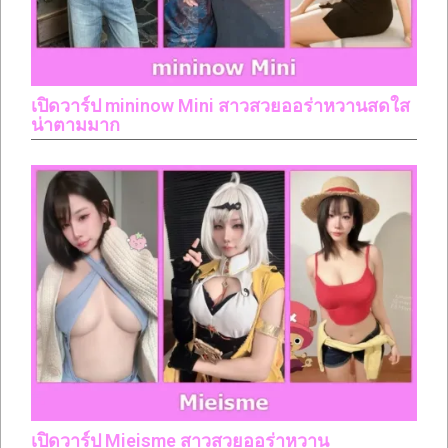
เปิดวาร์ป mininow Mini สาวสวยออร่าหวานสดใส
น่าตามมาก
เปิดวาร์ป Mieisme สาวสวยออร่าหวาน