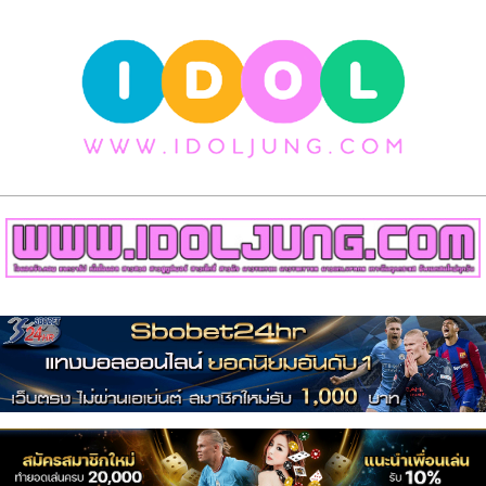
Skip
to
content
วาร์
ป
สาว
สวย
Primary
เน็ต
Navigation
Menu
ไอ
ดอล
สาว