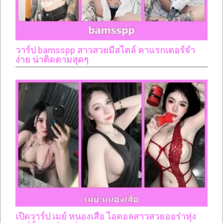
วาร์ป bamsspp สาวสวยมีสไตล์ คาแรกเตอร์จำ
ง่าย น่าติดตามสุดๆ
เปิดวาร์ป เมย์ หนองเสือ ไอดอลสาวสวยออร่าหุ่ง