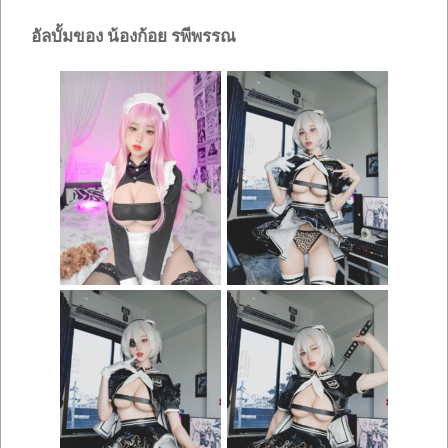
อัลบั้มของ น้องก้อย รพีพรรณ