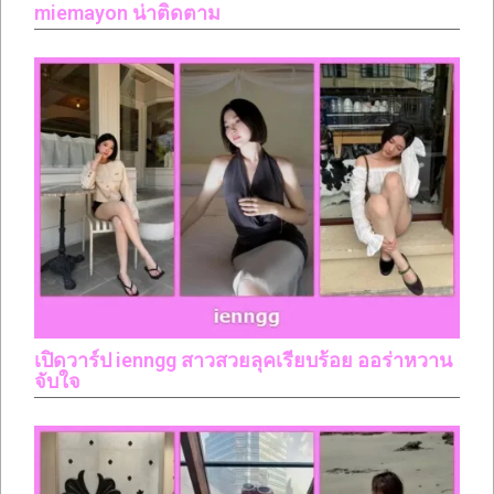
miemayon น่าติดตาม
เปิดวาร์ป ienngg สาวสวยลุคเรียบร้อย ออร่าหวาน
จับใจ