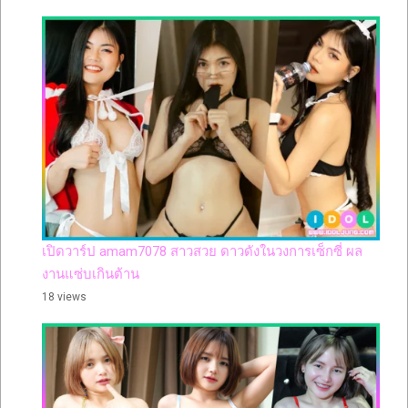
เปิดวาร์ป amam7078 สาวสวย ดาวดังในวงการเซ็กซี่ ผล
งานแซ่บเกินต้าน
18 views