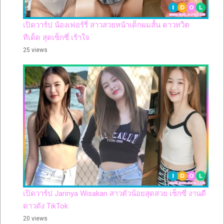
เปิดวาร์ป น้องเฟอร์รี่ สาวสวยหน้าเด็กผมสั้น ดาวทวิต
ทีเด็ด สุดเซ็กซี่ เร้าใจ
25 views
เปิดวาร์ป Jarinya Wisakan สาวตัวน้อยสุดสวย เซ็กซี่ งานดี
ดาวดัง TikTok
20 views