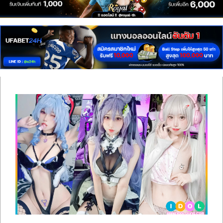
เซ็กซี่
สาว
ติ๊ก
ต็อก
ดาว
ทวิ
ต
เตอร์
ONLYFANS