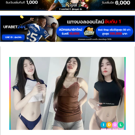
เซ็กซี่
สาว
ติ๊ก
ต็อก
ดาว
ทวิ
ต
เตอร์
ONLYFANS