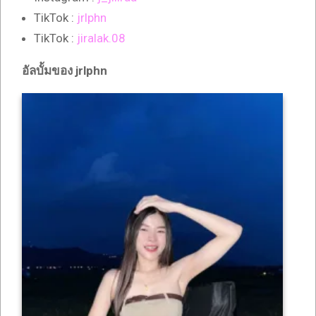
TikTok :
jrlphn
TikTok :
jiralak.08
อัลบั้มของ jrlphn