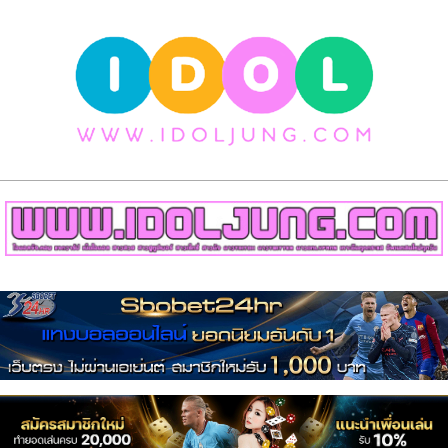
Skip
to
content
วาร์
ป
สาว
สวย
Primary
เน็ต
Navigation
Menu
ไอ
ดอล
สาว