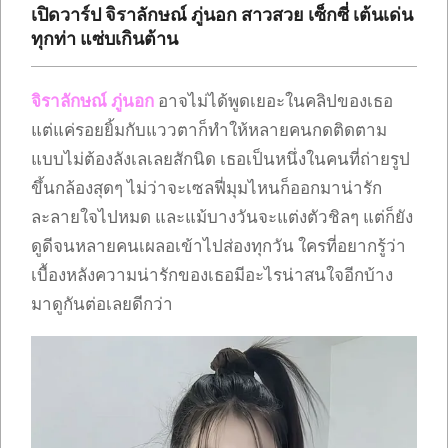
เปิดวาร์ป จิราลักษณ์ ภู่นอก สาวสวย เซ็กซี่ เต้นเด่น
ทุกท่า แซ่บเกินต้าน
จิราลักษณ์ ภู่นอก
อาจไม่ได้พูดเยอะในคลิปของเธอ
แต่แค่รอยยิ้มกับแววตาก็ทำให้หลายคนกดติดตาม
แบบไม่ต้องลังเลเลยสักนิด เธอเป็นหนึ่งในคนที่ถ่ายรูป
ขึ้นกล้องสุดๆ ไม่ว่าจะเซลฟี่มุมไหนก็ออกมาน่ารัก
ละลายใจไปหมด และแม้บางวันจะแต่งตัวชิลๆ แต่ก็ยัง
ดูดีจนหลายคนเผลอเข้าไปส่องทุกวัน ใครที่อยากรู้ว่า
เบื้องหลังความน่ารักของเธอมีอะไรน่าสนใจอีกบ้าง
มาดูกันต่อเลยดีกว่า