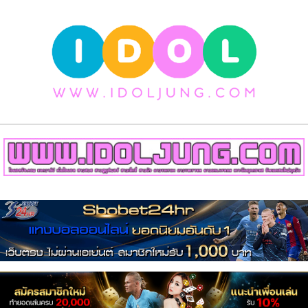
Skip
to
content
วาร์
ป
สาว
สวย
Primary
เน็ต
Navigation
Menu
ไอ
ดอล
สาว