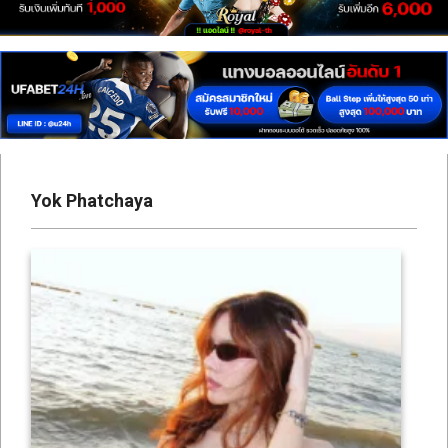
เซ็กซี่
สาว
ติ๊ก
ต็อก
ดาว
ทวิ
Yok Phatchaya
ต
เตอร์
ONLYFANS