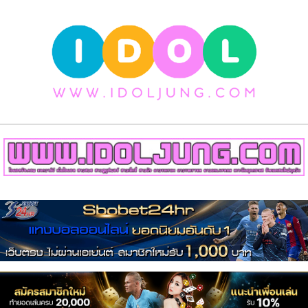
Skip
to
content
วาร์
ป
สาว
สวย
Primary
เน็ต
Navigation
Menu
ไอ
ดอล
สาว