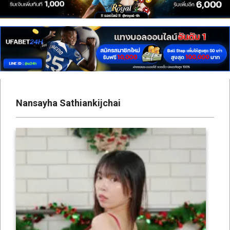
เซ็กซี่
สาว
ติ๊ก
ต็อก
ดาว
ทวิ
Nansayha Sathiankijchai
ต
เตอร์
ONLYFANS