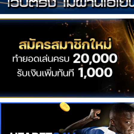
เซ็กซี่
สาว
ติ๊ก
ต็อก
ดาว
ทวิ
ต
เตอร์
ONLYFANS