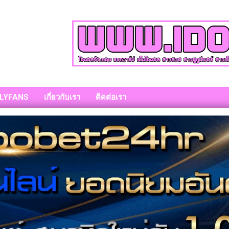
LYFANS
เกี่ยวกับเรา
ติดต่อเรา