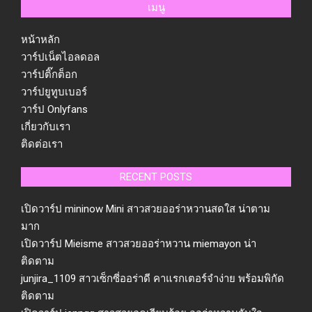
เมนู
หน้าหลัก
วาร์ปเน็ตไอลดอล
วาร์ปติ๊กต็อก
วาร์ปยูทูบเบอร์
วาร์ป Onlyfans
เกี่ยวกับเรา
ติดต่อเรา
RECENT POSTS
เปิดวาร์ป mininow Mini สาวสวยออร่าหวานสดใส น่าตาม
มาก
เปิดวาร์ป Mieisme สาวสวยออร่าหวาน miemayon น่า
ติดตาม
junjira_1109 สาวเซ็กซี่ออร่าดี คาแรกเตอร์จำง่าย พร้อมพิกัด
ติดตาม