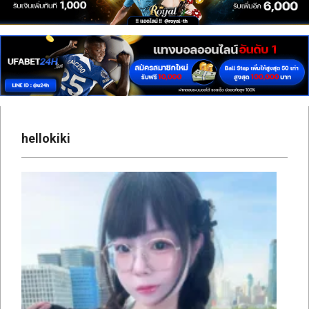
เซ็กซี่
สาว
ติ๊ก
ต็อก
ดาว
ทวิ
hellokiki
ต
เตอร์
ONLYFANS