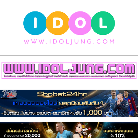
Skip
to
content
วาร์
ป
สาว
สวย
Primary
เน็ต
Navigation
Menu
ไอ
ดอล
สาว