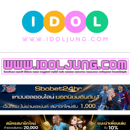
Skip
to
content
วาร์
ป
สาว
สวย
Primary
เน็ต
Navigation
Menu
ไอ
ดอล
สาว