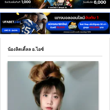
เซ็กซี่
สาว
ติ๊ก
ต็อก
ดาว
ทวิ
น้องลิตเติ้ลล อ.ไอซ์
ต
เตอร์
ONLYFANS