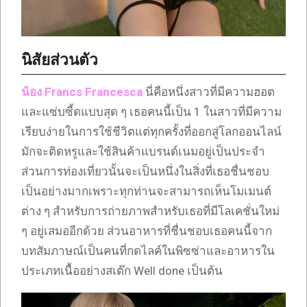
นิสัยส่วนตัว
น้อง Francs Francesca
นี่คือหนึ่งสาวที่มีความฮอต
และแซ่บซี้ดแบบสุด ๆ เธอคนนี้เป็น 1 ในสาวที่มีความ
เรียบง่ายในการใช้ชีวิตแต่ทุกครั้งที่ออกสู่โลกออนไลน์
มักจะติดหรูและใช้สินค้าแบรนด์เนมอยู่เป็นประจำ
ส่วนการท่องเที่ยวนั้นจะเป็นหนึ่งในสิ่งที่เธอชื่นชอบ
เป็นอย่างมากเพราะทุกท่านจะสามารถเห็นโมเมนต์
ต่าง ๆ สำหรับการถ่ายภาพสำหรับเธอที่มีโลเคชั่นใหม่
ๆ อยู่เสมออีกด้วย ส่วนอาหารที่ชื่นชอบเธอคนนี้จาก
บทสัมภาษณ์เป็นคนที่กดไลค์ในพิซซ่าและอาหารใน
ประเภทเนื้ออย่างสเต๊ก Well done เป็นต้น