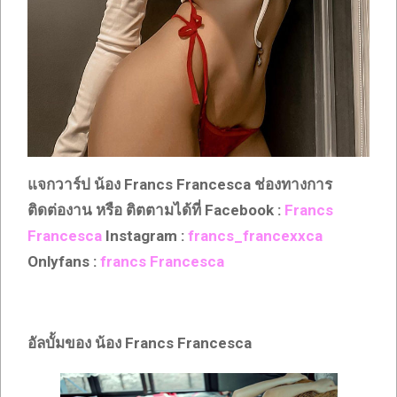
แจกวาร์ป น้อง Francs Francesca ช่องทางการ
ติดต่องาน หรือ ติตตามได้ที่ Facebook :
Francs
Francesca
Instagram :
francs_francexxca
Onlyfans :
francs Francesca
อัลบั้มของ น้อง Francs Francesca