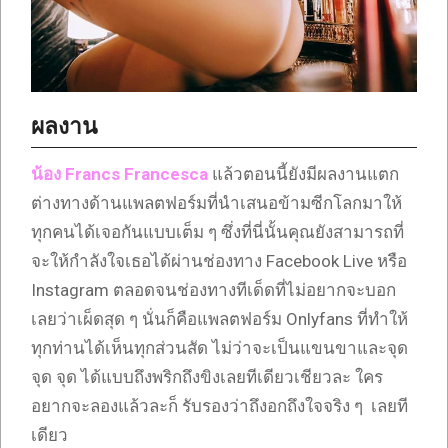
ผลงาน
น้อง Francs Francesca
แล้วตอนนี้ยังมีผลงานแตก
ต่างทางด้านแพลตฟอร์มที่นำเสนอข้ามซีกโลกมาให้
ทุกคนได้เจอกันแบบเต็ม ๆ ซึ่งที่นี่นั้นคุณยังสามารถที่
จะให้กำลังใจเธอได้ผ่านช่องทาง Facebook Live หรือ
Instagram ตลอดจนช่องทางทีเด็ดที่ไม่อยากจะบอก
เลยว่าเผ็ดสุด ๆ นั่นก็คือแพลตฟอร์ม Onlyfans ที่ทำให้
ทุกท่านได้เห็นทุกส่วนสัด ไม่ว่าจะเป็นแขนขาและจุด
จุด จุด ได้แบบถึงพริกถึงขิงเลยทีเดียวเชียวละ ใคร
อยากจะลองแล้วละก็ รับรองว่าถึงอกถึงใจจริง ๆ เลยที
เดียว