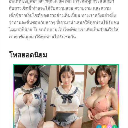
อัพเดทข้อมูลข่าวสารทุกวัน สดใหม่ เกาะติดทุกกระแสเกี่ยว
กับสาวเซ็กซี่ ท่านจะได้รับความสวย ความงาม และความ
เซ็กซี่จากเว็บไซต์ของเราอย่างเต็มเปี่ยม ทางเราหวังอย่างยิ่ง
ว่าท่านจะชื่นชอบกับสาวๆ ที่เรามานำเสนอให้ทุกท่านได้รับชม
ไม่มากก็น้อย โปรดติดตามเว็บไซต์ของเราเพื่อเป็นกำลังใจให้
เราหาข้อมูลมาให้ทุกท่านได้รับชมกัน
โพสยอดนิยม