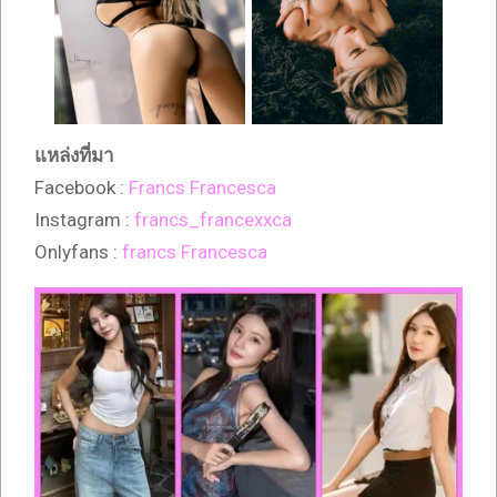
แหล่งที่มา
Facebook :
Francs Francesca
Instagram :
francs_francexxca
Onlyfans :
francs Francesca