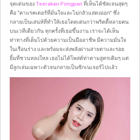
จุดเด่นของ
Teerakan Pongpan
ที่เห็นได้ชัดเจนสุดๆ
คือ “คาแรคเตอร์ที่มั่นใจและไม่กลัวแสดงออก” ซึ่ง
กลายเป็นเสน่ห์ที่ทำให้เธอโดดเด่นกว่าพริตตี้หลายคน
บนเวทีเดียวกัน ทุกครั้งที่เธอขึ้นงาน เราจะได้เห็น
ท่าทางที่เต็มไปด้วยความเป็นมืออาชีพ มีความมั่นใจ
ในเรือนร่าง และพร้อมจะส่งพลังผ่านสายตาและรอย
ยิ้มที่ชวนหลงใหล เธอไม่ได้โพสต์ท่าตามสูตรเดิมๆ แต่
มีลูกเล่นเฉพาะตัวจนกลายเป็นซิกเนเจอร์ไปแล้ว