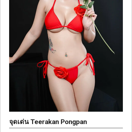
จุดเด่น Teerakan Pongpan