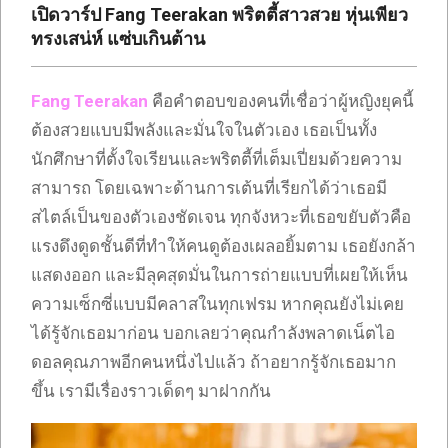
เปิดวาร์ป Fang Teerakan พริตตี้สาวสวย หุ่นเพียว
ทรงเสน่ห์ แซ่บเกินต้าน
Fang Teerakan
คือคำตอบของคนที่เชื่อว่าผู้หญิงยุคนี้
ต้องสวยแบบมีพลังและมั่นใจในตัวเอง เธอเป็นทั้ง
นักศึกษาที่ตั้งใจเรียนและพริตตี้ที่เต็มเปี่ยมด้วยความ
สามารถ โดยเฉพาะด้านการเต้นที่เรียกได้ว่าเธอมี
สไตล์เป็นของตัวเองชัดเจน ทุกจังหวะที่เธอขยับตัวคือ
แรงดึงดูดชั้นดีที่ทำให้คนดูต้องเผลอยิ้มตาม เธอยังกล้า
แสดงออก และมีลุคสุดมั่นในการถ่ายแบบที่เผยให้เห็น
ความเซ็กซี่แบบมีคลาสในทุกเฟรม หากคุณยังไม่เคย
ได้รู้จักเธอมาก่อน บอกเลยว่าคุณกำลังพลาดเน็ตไอ
ดอลคุณภาพอีกคนหนึ่งไปแล้ว ถ้าอยากรู้จักเธอมาก
ขึ้น เรามีเรื่องราวเด็ดๆ มาฝากกัน