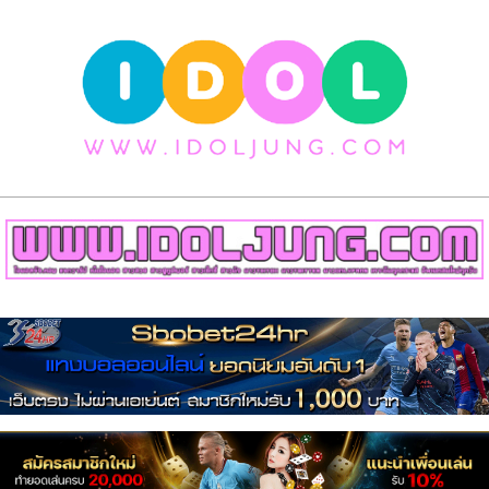
Skip
to
content
วาร์
ป
สาว
สวย
Primary
เน็ต
Navigation
Menu
ไอ
ดอล
สาว