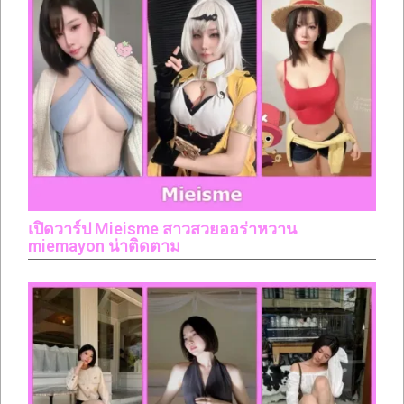
เปิดวาร์ป Mieisme สาวสวยออร่าหวาน
miemayon น่าติดตาม