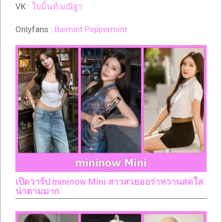
VK :
ใบมิ้นท์ มณิฐา
Onlyfans :
Baimint Peppermint
เปิดวาร์ป mininow Mini สาวสวยออร่าหวานสดใส
น่าตามมาก