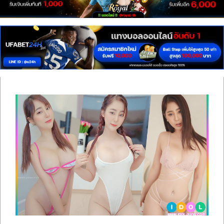
เซ็กซี่
สาว
ติ๊ก
ต็อก
ดาว
ทวิ
ต
เตอร์
ONLYFANS