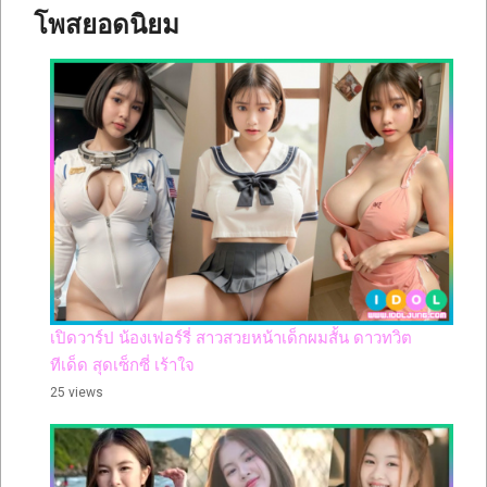
โพสยอดนิยม
เปิดวาร์ป น้องเฟอร์รี่ สาวสวยหน้าเด็กผมสั้น ดาวทวิต
ทีเด็ด สุดเซ็กซี่ เร้าใจ
25 views