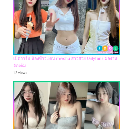
เปิดวาร์ป น้องข้าวแตน mwchu สาวสวย Onlyfans ผลงาน
จัดเต็ม
12 views