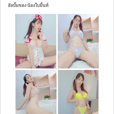
อัลบั้มของ น้องใบมิ้นท์