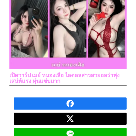
เปิดวาร์ป เมย์ หนองเสือ ไอดอลสาวสวยออร่าหุ่ง
เสน่ห์แรง หุ่นแซ่บมาก