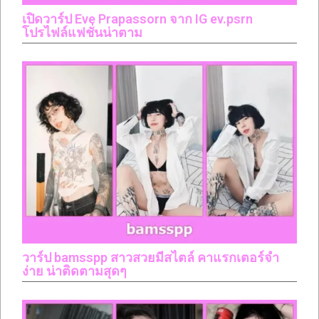
เปิดวาร์ป Eve Prapassorn จาก IG ev.psrn
โปรไฟล์แฟชั่นน่าตาม
วาร์ป bamsspp สาวสวยมีสไตล์ คาแรกเตอร์จำ
ง่าย น่าติดตามสุดๆ