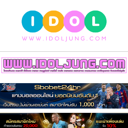
Skip
to
content
วาร์
ป
สาว
สวย
Primary
เน็ต
Navigation
Menu
ไอ
ดอล
สาว