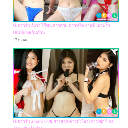
เปิดวาร์ป อีง่าว ไร้ขน สาวสวย ดาวทวิต งานดี เอวพริ้ว
เสน่ห์แรงเกินต้าน
17 views
เปิดวาร์ป amam7078 สาวสวย ดาวดังในวงการเซ็กซี่ ผล